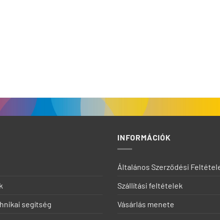
INFORMÁCIÓK
Általános Szerződési Feltétel
k
Szállítási feltételek
chnikai segítség
Vásárlás menete