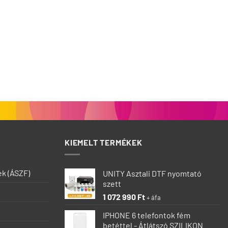
KIEMELT TERMÉKEK
ek (ÁSZF)
UNITY Asztali DTF nyomtató
szett
1 072 990
Ft
+ áfa
IPHONE 6 telefontok fém
betéttel - Átlátszó SZILIKON