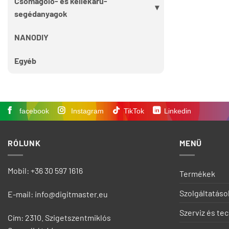
Csomagoló- és kellékáru-
segédanyagok
NANODIY
Egyéb
facebook
Instagram
TikTok
Linkedin
RÓLUNK
MENÜ
Mobil: +36 30 597 1616
Termékek
Szolgáltatáso
E-mail: info@digitmaster.eu
Szerviz és te
Cím: 2310. Szigetszentmiklós