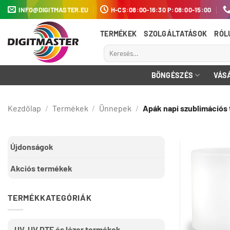
Skip
INFO@DIGITMASTER.EU
H-CS:08:00-16:30 P:08:00-15:00
to
content
TERMÉKEK
SZOLGÁLTATÁSOK
RÓL
Keresés
a
következőre:
BÖNGÉSZÉS
VÁS
Kezdőlap
/
Termékek
/
Ünnepek
/
Apák napi szublimációs
Újdonságok
Akciós termékek
TERMÉKKATEGÓRIÁK
UV, UV DTF és lézer termékek