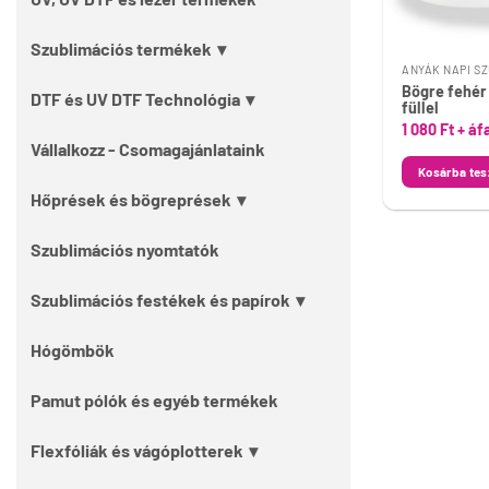
Szublimációs termékek
Bögre fehér 
DTF és UV DTF Technológia
füllel
1 080
Ft
+ áf
Vállalkozz - Csomagajánlataink
Kosárba te
Hőprések és bögreprések
Szublimációs nyomtatók
Szublimációs festékek és papírok
Hógömbök
Pamut pólók és egyéb termékek
Flexfóliák és vágóplotterek