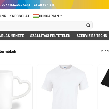
ÜGYFÉLSZOLGÁLAT: +36 30 597 1616
HUNGARIAN
UNK
KAPCSOLAT
▼
ÁRLÁS MENETE
SZÁLLÍTÁSI FELTÉTELEK
SZERVIZ ÉS TECHNI
Mind 
 termékek