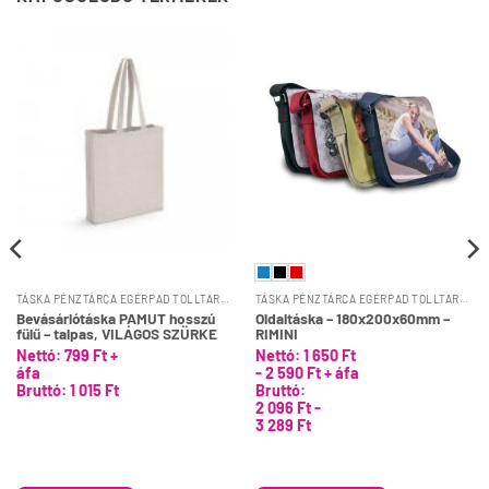
Ennek
a
TÁSKA PÉNZTÁRCA EGÉRPAD TOLLTARTÓ
TÁSKA PÉNZTÁRCA EGÉRPAD TOLLTARTÓ
terméknek
Bevásárlótáska PAMUT hosszú
Oldaltáska – 180x200x60mm –
fülű – talpas, VILÁGOS SZÜRKE
RIMINI
több
Nettó:
799
Ft
+
Nettó:
1 650
Ft
variációja
áfa
-
2 590
Ft
+ áfa
van.
Bruttó:
1 015
Ft
Bruttó:
A
2 096
Ft
-
3 289
Ft
változatok
a
termékoldalon