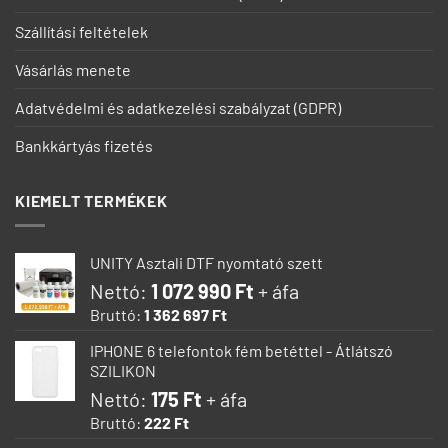
Szállítási feltételek
Vásárlás menete
Adatvédelmi és adatkezelési szabályzat (GDPR)
Bankkártyás fizetés
KIEMELT TERMÉKEK
UNITY Asztali DTF nyomtató szett
Nettó:
1 072 990
Ft
+ áfa
Bruttó:
1 362 697
Ft
IPHONE 6 telefontok fém betéttel - Átlátszó
SZILIKON
Nettó:
175
Ft
+ áfa
Bruttó:
222
Ft