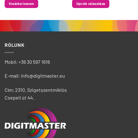
választhatók
Kosárba teszem
Opciók választása
ki
RÓLUNK
Mobil: +36 30 597 1616
E-mail: info@digitmaster.eu
Cím: 2310. Szigetszentmiklós
Csepeli út 44.