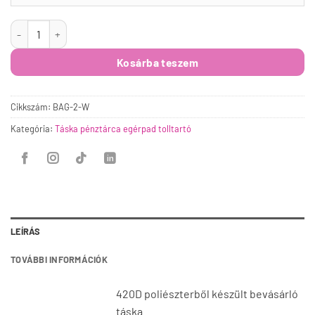
Bevásárlótáska fehér mennyiség
Kosárba teszem
Cikkszám:
BAG-2-W
Kategória:
Táska pénztárca egérpad tolltartó
LEÍRÁS
TOVÁBBI INFORMÁCIÓK
420D poliészterből készült bevásárló
táska.