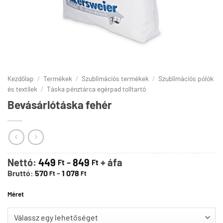
Kezdőlap
/
Termékek
/
Szublimációs termékek
/
Szublimációs pólók
és textilek
/
Táska pénztárca egérpad tolltartó
Bevásárlótáska fehér
Nettó:
449
-
849
+ áfa
Ft
Ft
Bruttó:
570
-
1 078
Ft
Ft
Méret