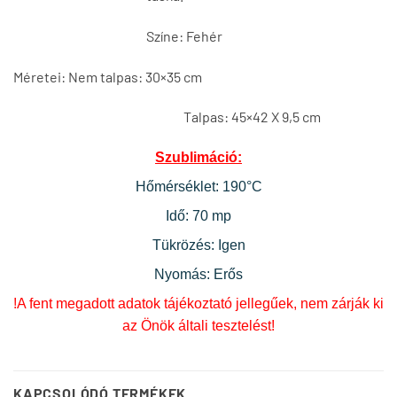
Színe: Fehér
Méretei: Nem talpas: 30×35 cm
Talpas: 45×42 X 9,5 cm
Szublimáció:
Hőmérséklet: 190°C
Idő: 70 mp
Tükrözés: Igen
Nyomás: Erős
!A fent megadott adatok tájékoztató jellegűek, nem zárják ki
az Önök általi tesztelést!
KAPCSOLÓDÓ TERMÉKEK