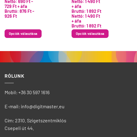
Nettó:
690
Ft
-
Nettó:
1 490
Ft
variációja
variációja
729
Ft
+ áfa
+ áfa
van.
van.
Bruttó:
876
Ft
-
Bruttó:
1 892
Ft
A
A
926
Ft
Nettó:
1 490
Ft
változatok
változatok
+ áfa
Bruttó:
1 892
Ft
a
a
termékoldalon
termékoldalon
Opciók választása
Opciók választása
választhatók
választhatók
ki
ki
RÓLUNK
Mobil: +36 30 597 1616
E-mail: info@digitmaster.eu
Cím: 2310. Szigetszentmiklós
Csepeli út 44.