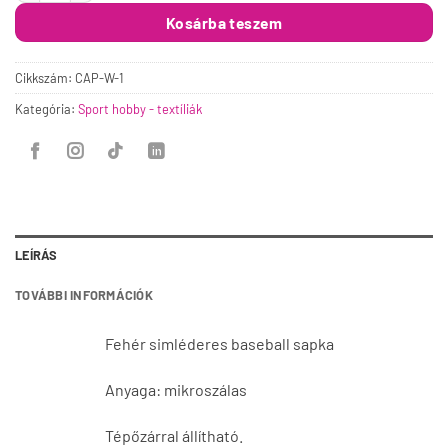
Kosárba teszem
Cikkszám:
CAP-W-1
Kategória:
Sport hobby - textíliák
LEÍRÁS
TOVÁBBI INFORMÁCIÓK
Fehér simléderes baseball sapka
Anyaga: mikroszálas
Tépőzárral állítható.